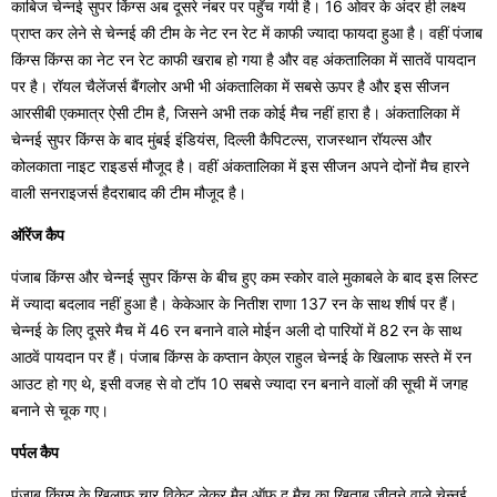
काबिज चेन्नई सुपर किंग्स अब दूसरे नंबर पर पहुँच गयी है। 16 ओवर के अंदर ही लक्ष्य
प्राप्त कर लेने से चेन्नई की टीम के नेट रन रेट में काफी ज्यादा फायदा हुआ है। वहीं पंजाब
किंग्स किंग्स का नेट रन रेट काफी खराब हो गया है और वह अंकतालिका में सातवें पायदान
पर है। रॉयल चैलेंजर्स बैंगलोर अभी भी अंकतालिका में सबसे ऊपर है और इस सीजन
आरसीबी एकमात्र ऐसी टीम है, जिसने अभी तक कोई मैच नहीं हारा है। अंकतालिका में
चेन्नई सुपर किंग्स के बाद मुंबई इंडियंस, दिल्ली कैपिटल्स, राजस्थान रॉयल्स और
कोलकाता नाइट राइडर्स मौजूद है। वहीं अंकतालिका में इस सीजन अपने दोनों मैच हारने
वाली सनराइजर्स हैदराबाद की टीम मौजूद है।
ऑरेंज कैप
पंजाब किंग्स और चेन्नई सुपर किंग्स के बीच हुए कम स्कोर वाले मुकाबले के बाद इस लिस्ट
में ज्यादा बदलाव नहीं हुआ है। केकेआर के नितीश राणा 137 रन के साथ शीर्ष पर हैं।
चेन्नई के लिए दूसरे मैच में 46 रन बनाने वाले मोईन अली दो पारियों में 82 रन के साथ
आठवें पायदान पर हैं। पंजाब किंग्स के कप्तान केएल राहुल चेन्नई के खिलाफ सस्ते में रन
आउट हो गए थे, इसी वजह से वो टॉप 10 सबसे ज्यादा रन बनाने वालों की सूची में जगह
बनाने से चूक गए।
पर्पल कैप
पंजाब किंग्स के खिलाफ चार विकेट लेकर मैन ऑफ द मैच का खिताब जीतने वाले चेन्नई