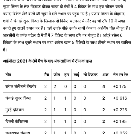
सुपर किंग्स के तेज गेंदबाज दीपक चाहर दो मैचों में 4 विकेट के साथ इस सीजन सबसे
ज्यादा विकेट लेने वालों की सूची में छठे स्थान पर पहुंच गए हैं। पंजाब किंग्स के मोहम्मद
शमी ने चेन्नई सुपर किंग्स के खिलाफ दो विकेट चटकाए थे और वह भी टॉप 10 में जगह
बनाते हुए सातवें स्थान पर हैं। वहीं उनके पीछे उनके साथी गेंदबाज अर्शदीप सिंह मौजूद हैं।
आरसीबी के हर्षल पटेल दो मैचों में 7 विकेट के साथ टॉप पर मौजूद हैं। आंद्रे रसेल 6
विकेटों के साथ दूसरे स्थान पर तथा आवेश खान 5 विकेटों के साथ तीसरे स्थान पर काबिज
हैं।
आईपीएल 2021 के 8वें मैच के बाद अंक तालिका में टीम का हाल
टीम
मैच
जीत
हार
टाई
नो रिजल्ट
अंक
नेट रन रेट
रॉयल चैलेंजर्स बैंगलोर
2
2
0
0
0
4
+0.175
चेन्नई सुपर किंग्स
2
1
1
0
0
2
+0.616
मुंबई इंडियंस
2
1
1
0
0
2
+0.225
दिल्ली कैपिटल्स
2
1
1
0
0
2
+0.195
राजस्थान रॉयल्स
2
1
1
0
0
2
+0.052