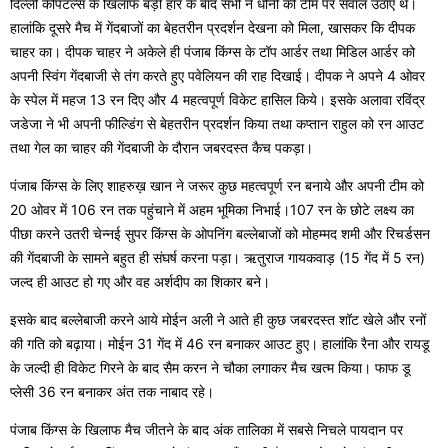
दिल्ली कैपिटल्स के खिलाफ बड़ी हार के बाद सभी ने धोनी की टीम पर सवाल उठाए थे।
हालांकि दूसरे मैच में गेंदबाजों का बेहतरीन प्रदर्शन देखना को मिला, खासकर कि दीपक
चाहर का। दीपक चाहर ने अकेले ही पंजाब किंग्स के टॉप आर्डर तथा मिडिल आर्डर को
अपनी स्विंग गेंदबाजी से तंग करते हुए पवेलियन की राह दिखाई। दीपक ने अपने 4 ओवर
के स्पेल में महज 13 रन दिए और 4 महत्वपूर्ण विकेट हासिल किये। इसके अलावा रविंद्र
जडेजा ने भी अपनी फील्डिंग से बेहतरीन प्रदर्शन किया तथा कप्तान राहुल को रन आउट
तथा गेल का चाहर की गेंदबाजी के दौरान जबरदस्त कैच पकड़ा।
पंजाब किंग्स के लिए शाहरुख़ खान ने जरूर कुछ महत्वपूर्ण रन बनाये और अपनी टीम को
20 ओवर में 106 रन तक पहुंचाने में अहम भूमिका निभाई।107 रन के छोटे लक्ष्य का
पीछा करने उतरी चेन्नई सुपर किंग्स के ओपनिंग बल्लेबाजों को मोहम्मद शमी और रिचर्डसन
की गेंदबाजी के सामने बहुत ही संघर्ष करना पड़ा। ऋतुराज गायकवाड़ (15 गेंद में 5 रन)
जल्द ही आउट हो गए और वह अर्शदीप का शिकार बने।
इसके बाद बल्लेबाजी करने आये मोईन अली ने आते ही कुछ जबरदस्त शॉट खेले और रनों
की गति को बढ़ाया। मोईन 31 गेंद में 46 रन बनाकर आउट हुए। हालांकि रैना और रायडू
के जल्दी ही विकेट गिरने के बाद सैम करन ने चौका लगाकर मैच खत्म किया। फाफ डू
प्लेसी 36 रन बनाकर अंत तक नाबाद रहे।
​​पंजाब किंग्स के खिलाफ मैच जीतने के बाद अंक तालिका में सबसे निचले पायदान पर